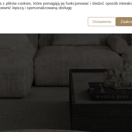
a z plików cookies, które pomagają jej funkcjonować i śledzić sposób interakcj
wnić lepszą i spersonalizowaną obsługę.
Ustawienia
Zaakce