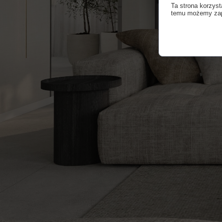
Ta strona korzyst
temu możemy zape