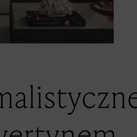
malistyczn
awertynem