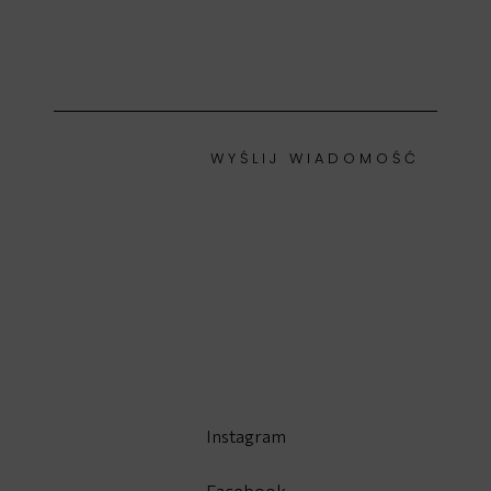
W Y Ś L I J W I A D O M O Ś Ć
Instagram
Facebook