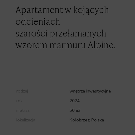
Apartament w kojących
odcieniach
szarości
przełamanych
wzorem marmuru Alpine.
rodzaj
wnętrza inwestycyjne
rok
2024
metraż
50m2
lokalizacja
Kołobrzeg, Polska